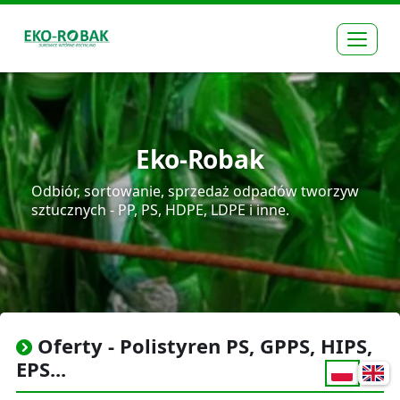
Rozw
Eko-Robak
Odbiór, sortowanie, sprzedaż odpadów tworzyw
sztucznych - PP, PS, HDPE, LDPE i inne.
Oferty - Polistyren PS, GPPS, HIPS,
EPS...