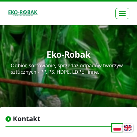
Rozw
Eko-Robak
Odbiór, sortowanie, sprzedaż odpadów tworzyw
sztucznych - PP, PS, HDPE, LDPE i inne.
Kontakt